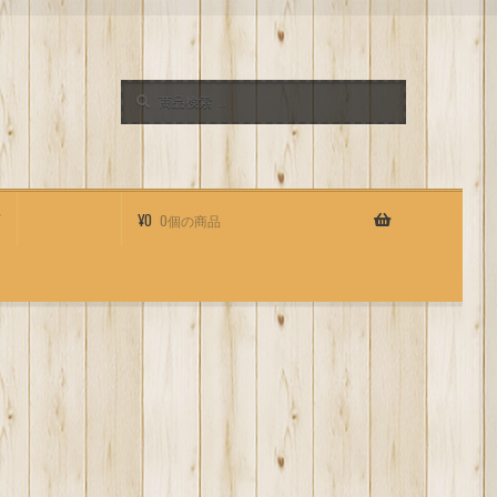
検
検
索
索
対
象:
店
¥
0
0個の商品