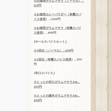
☆お徳用ガラムマサラ（ノーマル）…
550円
☆お徳用カレーパウダー（
有機スパ
イス使用
）…1600円
☆お徳用ガラムマサラ（
有機スパイ
ス使用
）…800円
[ホールスパイスセット]
☆
2
回分（ノーマル）
…200
円
☆2回分（
有機スパイス使用
）…350
円
[辛口スパイス]
☆
とっとの辛口ガラムマサラ
20g…
250
円
☆
とっとの激辛ガラムマサラ
20g…
300
円