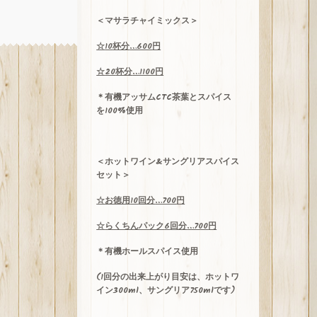
＜マサラチャイミックス＞
☆
10
杯分
…600
円
☆
20
杯分
…1100
円
＊有機アッサム
CTC
茶葉とスパイス
を100%使用
＜ホットワイン
&
サングリアスパイス
セット＞
☆
お徳用
10
回分
…700
円
☆
らくちんパック
6
回分
…700
円
＊有機ホールスパイス使用
(
1
回分の出来上がり目安は、ホットワ
イン
300ml
、サングリア
750ml
です)