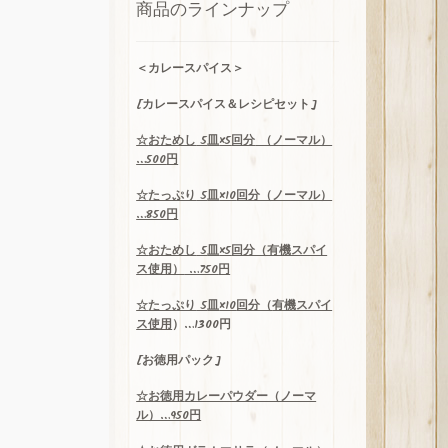
n
商品のラインナップ
el
＜
カレースパイス＞
[カレースパイス＆レシピセット]
☆
おためし
5
皿
×5
回分
（ノーマル）
…500
円
☆
たっぷり
5
皿
×10
回分（ノーマル）
…850
円
☆
おためし
5
皿
×5
回分（有機スパイ
ス使用）
…750
円
☆
たっぷり
5
皿
×10
回分（
有機スパイ
ス使用
）…1300
円
[お徳用パック]
☆お
徳用
カレーパウダー（ノーマ
ル）…950円