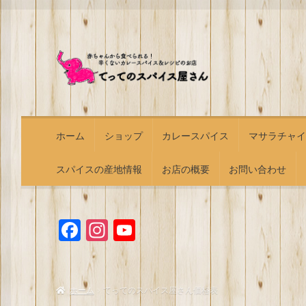
ナ
コ
ビ
ン
ゲ
テ
ー
ン
シ
ツ
ョ
へ
ホーム
ショップ
カレースパイス
マサラチャイ
ン
ス
へ
キ
スパイスの産地情報
お店の概要
お問い合わせ
ス
ッ
キ
プ
ッ
プ
F
I
Y
a
n
o
c
s
u
e
t
T
ホーム
てってのスパイス屋さん価格表