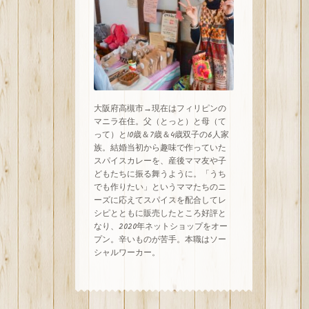
大阪府高槻市→現在はフィリピンの
マニラ在住。父（とっと）と母（て
って）と10歳＆7歳＆4歳双子の6人家
族。結婚当初から趣味で作っていた
スパイスカレーを、産後ママ友や子
どもたちに振る舞うように。「うち
でも作りたい」というママたちのニ
ーズに応えてスパイスを配合してレ
シピとともに販売したところ好評と
なり、
2020
年ネットショップをオー
プン。辛いものが苦手。本職はソー
シャルワーカー。