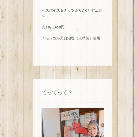
＜スパイス＆ナッツふりかけ デュカ
＞
☆60g…450円
＊モンゴル天日湖塩（未精製）使用
てってって？