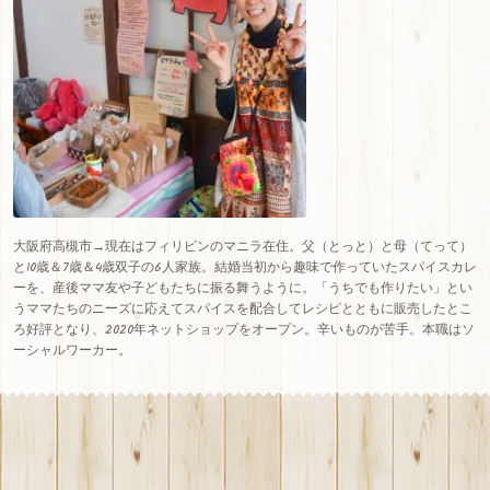
大阪府高槻市→現在はフィリピンのマニラ在住。父（とっと）と母（てって）
と10歳＆7歳＆4歳双子の6人家族。結婚当初から趣味で作っていたスパイスカレ
ーを、産後ママ友や子どもたちに振る舞うように。「うちでも作りたい」とい
うママたちのニーズに応えてスパイスを配合してレシピとともに販売したとこ
ろ好評となり、
2020
年ネットショップをオープン。辛いものが苦手。本職はソ
ーシャルワーカー。