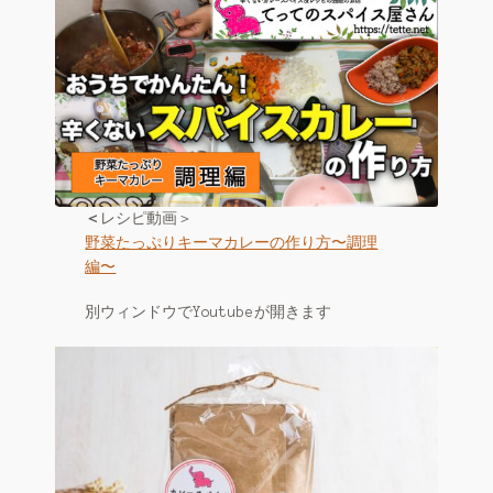
＜
レシピ動画＞
野菜たっぷりキーマカレーの作り方〜調理
編〜
別ウィンドウでYoutubeが開きます