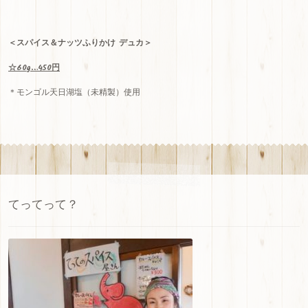
＜スパイス＆ナッツふりかけ デュカ＞
☆60g…450円
＊モンゴル天日湖塩（未精製）使用
てってって？