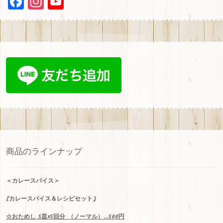
F
In
Y
a
st
ou
ce
a
T
b
gr
u
oo
a
b
k
m
e
C
h
a
n
商品のラインナップ
n
el
＜
カレースパイス＞
[カレースパイス＆レシピセット]
☆
おためし
5
皿
×5
回分
（ノーマル）…500
円