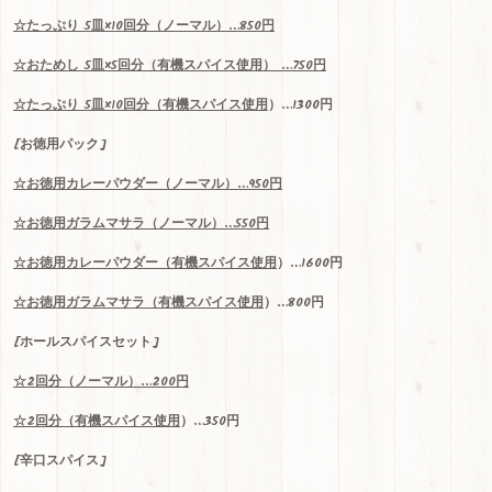
☆
たっぷり
5
皿
×10
回分（ノーマル）
…850
円
☆
おためし
5
皿
×5
回分（有機スパイス使用）
…750
円
☆
たっぷり
5
皿
×10
回分（
有機スパイス使用
）…1300
円
[お徳用パック]
☆お
徳用
カレーパウダー（ノーマル）…950円
☆お徳用ガラムマサラ（ノーマル）…550円
☆お徳用カレーパウダー（
有機スパイス使用
）…1600円
☆お徳用ガラムマサラ（
有機スパイス使用
）…800円
[ホールスパイスセット]
☆
2
回分（ノーマル）
…200
円
☆2回分（
有機スパイス使用
）…350円
[辛口スパイス]