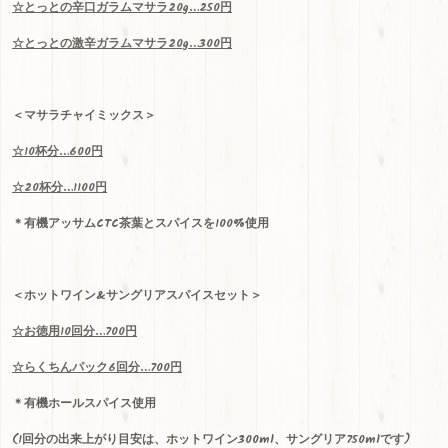
☆
とっとの辛口ガラムマサラ
20g…250
円
☆
とっとの激辛ガラムマサラ
20g…300
円
＜マサラチャイミックス＞
☆
10
杯分
…600
円
☆
20
杯分
…1100
円
＊有機アッサム
CTC
茶葉とスパイスを100%使用
＜ホットワイン
&
サングリアスパイスセット＞
☆
お徳用
10
回分
…700
円
☆
らくちんパック
6
回分
…700
円
＊有機ホールスパイス使用
(
1
回分の出来上がり目安は、ホットワイン
300ml
、サングリア
750ml
です)