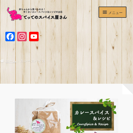
ナ
コ
メニュー
ビ
ン
ゲ
テ
ホームページ
ー
ン
F
I
Y
シ
ツ
ショップ
ョ
へ
a
n
o
ン
ス
c
s
u
辛くないカレースパイス
へ
キ
ホーム
カレースパイス
ス
ッ
e
t
T
マサラチャイミックス
キ
プ
b
a
u
ッ
プ
o
g
b
ホットワイン＆サングリアスパイスセット
o
r
e
デュカ
k
a
C
てってのスパイスが買える＆食べられるお店
m
h
a
よくあるご質問
n