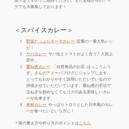
加予定ですのでご期待ください。また皆様からのアイ
デアも大募集しております！
＜スパイスカレー＞
野菜たっぷりキーマカレー
…定番の一番人気レシ
ピ！
サバカレー
…サバ缶とトマトがよく合う！人気上
昇中。
重ね煮カレー
…「自然食品のお店 はっこうふう
ず」さんのアメーバブログにジャンプします。
とってもわかりやすく説明いただいているので
拝借させていただいています。重ね煮の手法で
玉ねぎを炒めなくてもコクのある美味しいカレ
ーが出来ます。
米粉カレー
…やっぱりトロリとした日本風のカレ
ーが食べたいという方に！
＊味の整え方や作り方のポイントは
こちら