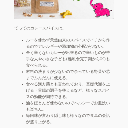
お店の概要
n
e
お問い合わせ
l
てってのカレースパイスは…
マイアカウント
ルーを使わず天然由来のスパイスでイチから作
るのでアレルギーや添加物の心配が少ない。
全く辛くないカレーが出来るので辛いものが苦
手な人や小さな子ども(離乳食完了期からOK)も
食べられる。
材料の決まりが少ないので余っている野菜や芯
までふんだんに使える。
食べる漢方薬とも言われており、基礎代謝を上
げる・胃腸の調子を整えるなど、様々なスパイ
スの効能が期待できる。
油をほとんど使わないのでヘルシーでお皿洗い
も楽ちん。
毎回味が変わり隠し味も様々なので食卓の会話
が盛り上がる。