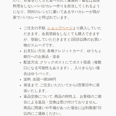
ので、野菜をたくさん食べられて健康的！最近は普段
料理をしないパパがカレー作りを担当してくれるよう
になり、同封のレシピに書いてあるサバカレーが我が
家でパパカレーと呼ばれています。
ご注文の手順…
ショップページ
より購入していた
だきます。会員登録をしなくても購入できます
が、登録していただきますと2回目以降のお買い
物がスムーズです。
お支払い方法…各種クレジットカード、ゆうちょ
銀行へのお振込・送金
配送方法…クリックポストにてポスト投函（複数
口になる可能性もあります）。入りきらない場
合はゆうパック。
送料…全国一律200円
発送まで…ご注文いただいてから2営業日中に発
送いたします。
返品交換について…商品の特性上、お客様のご都
合による返品・交換は受け付けておりません。
商品に間違いや不備があった場合には到着後7日
以内にご連絡ください。