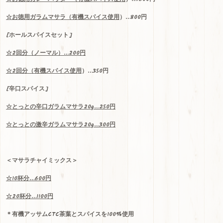
☆お徳用ガラムマサラ（
有機スパイス使用
）…800円
[ホールスパイスセット]
☆
2
回分（ノーマル）
…200
円
☆2回分（
有機スパイス使用
）…350円
[辛口スパイス]
☆
とっとの辛口ガラムマサラ
20g…250
円
☆
とっとの激辛ガラムマサラ
20g…300
円
＜マサラチャイミックス＞
☆
10
杯分
…600
円
☆
20
杯分
…1100
円
＊有機アッサム
CTC
茶葉とスパイスを100%使用