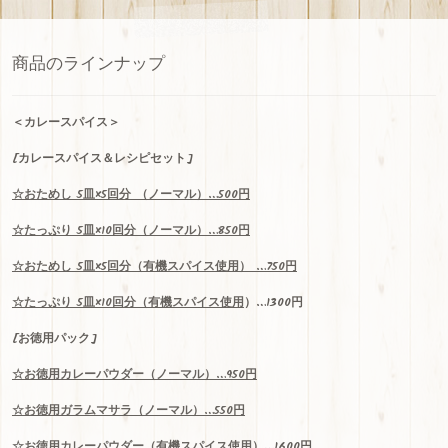
a
n
商品のラインナップ
n
el
＜
カレースパイス＞
[カレースパイス＆レシピセット]
☆
おためし
5
皿
×5
回分
（ノーマル）…500
円
☆
たっぷり
5
皿
×10
回分（ノーマル）
…850
円
☆
おためし
5
皿
×5
回分（有機スパイス使用）
…750
円
☆
たっぷり
5
皿
×10
回分（
有機スパイス使用
）…1300
円
[お徳用パック]
☆お
徳用
カレーパウダー（ノーマル）…950円
☆お徳用ガラムマサラ（ノーマル）…550円
☆お徳用カレーパウダー（
有機スパイス使用
）…1600円