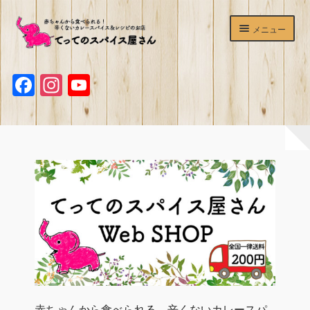
ナ
コ
メニュー
ビ
ン
ゲ
テ
ホームページ
ー
ン
F
I
Y
シ
ツ
ショップ
ョ
へ
a
n
o
ン
ス
c
s
u
辛くないカレースパイス
へ
キ
ス
ッ
e
t
T
マサラチャイミックス
キ
プ
b
a
u
ッ
プ
o
g
b
ホットワイン＆サングリアスパイスセット
o
r
e
デュカ
k
a
C
てってのスパイスが買える＆食べられるお店
m
h
a
よくあるご質問
n
赤ちゃんから食べられる、辛くないカレースパ