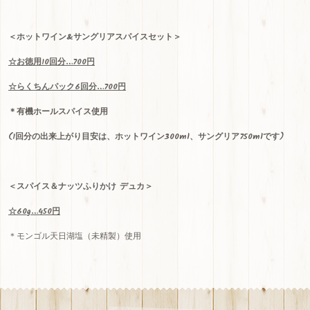
＜ホットワイン
&
サングリアスパイスセット＞
☆
お徳用
10
回分
…700
円
☆
らくちんパック
6
回分
…700
円
＊有機ホールスパイス使用
(
1
回分の出来上がり目安は、ホットワイン
300ml
、サングリア
750ml
です)
＜スパイス＆ナッツふりかけ デュカ＞
☆60g…450円
＊モンゴル天日湖塩（未精製）使用