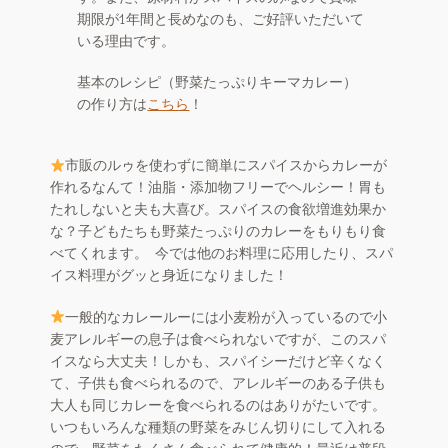
期限が1年間と長めなのも、ご好評いただいて
いる理由です。
基本のレシピ（野菜たっぷりキーマカレー）
の作り方は
こちら
！
市販のルゥを使わずに簡単にスパイスからカレーが
作れるなんて！油脂・添加物フリーでヘルシー！胃も
たれしないと夫も大喜び。スパイスの食欲増進効果か
な？子どもたちも野菜たっぷりのカレーをもりもり食
べてくれます。 今では他のお料理に応用したり、スパ
イス料理がグッと身近になりました！
一般的なカレールーには小麦粉が入っているので小
麦アレルギーの息子は食べられないですが、このスパ
イスなら大丈夫！しかも、スパイシーだけど辛くなく
て、子供も食べられるので、アレルギーのある子供も
大人も同じカレーを食べられるのはありがたいです。
いつもいろんな種類の野菜をみじん切りにして入れる