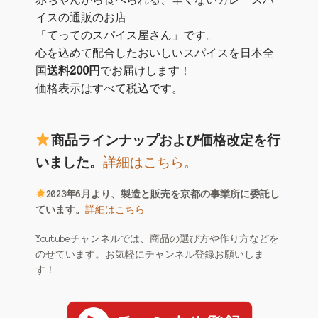
お店の概要
n
イスの通販のお店
「てってのスパイス屋さん」です。
e
お問い合わせ
心を込めて配合したおいしいスパイスを日本全
l
国
送料200円
でお届けします！
マイアカウント
価格表示はすべて税込です。
商品ラインナップおよび価格改定を行
いました。
詳細はこちら。
2023年6月より、製造と販売を京都の事業所に委託し
ています。
詳細はこちら
Youtubeチャンネルでは、商品の選び方や作り方などを
のせています。お気軽にチャンネル登録お願いしま
す！