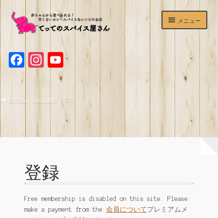
ナ
コ
メニュー
ビ
ン
ゲ
テ
ホームページ
ー
ン
F
I
Y
シ
ツ
ショップ
ョ
へ
a
n
o
ン
ス
c
s
u
辛くないカレースパイス
へ
キ
ホーム
Join Us
登録
ス
ッ
e
t
T
マサラチャイミックス
キ
プ
b
a
u
ッ
プ
o
g
b
ホットワイン＆サングリアスパイスセット
o
r
e
デュカ
k
a
C
登録
てってのスパイスが買える＆食べられるお店
m
h
a
Free membership is disabled on this site. Please
よくあるご質問
make a payment from the
会員について
プレミアムメ
n