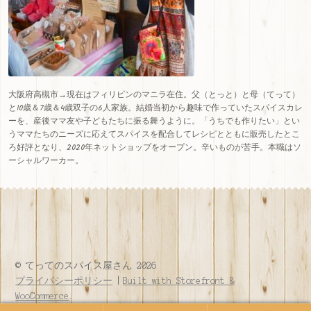
大阪府高槻市→現在はフィリピンのマニラ在住。父（とっと）と母（てって）
と10歳＆7歳＆4歳双子の6人家族。結婚当初から趣味で作っていたスパイスカレ
ーを、産後ママ友や子どもたちに振る舞うように。「うちでも作りたい」とい
うママたちのニーズに応えてスパイスを配合してレシピとともに販売したとこ
ろ好評となり、
2020
年ネットショップをオープン。辛いものが苦手。本職はソ
ーシャルワーカー。
© てってのスパイス屋さん 2026
プライバシーポリシー
Built with Storefront &
WooCommerce
.