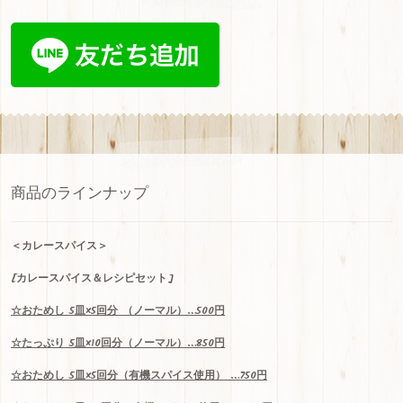
b
gr
u
oo
a
b
k
m
e
C
h
a
n
商品のラインナップ
n
el
＜
カレースパイス＞
[カレースパイス＆レシピセット]
☆
おためし
5
皿
×5
回分
（ノーマル）…500
円
☆
たっぷり
5
皿
×10
回分（ノーマル）
…850
円
☆
おためし
5
皿
×5
回分（有機スパイス使用）
…750
円