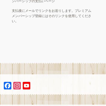
ンバーシップの支払いページ
お店の概要
n
支払後にメールでリンクをお送りします。プレミアム
e
お問い合わせ
メンバーシップ登録にはそのリンクを使用してくださ
l
い。
マイアカウント
F
In
Y
a
st
ou
ce
a
T