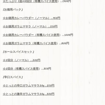
☆
たっぷり
5
皿
×10
回分（
有機スパイス使用
）…1300
円
[お徳用パック]
☆お
徳用
カレーパウダー（ノーマル）…950円
☆お徳用ガラムマサラ（ノーマル）…550円
☆お徳用カレーパウダー（
有機スパイス使用
）…1600円
☆お徳用ガラムマサラ（
有機スパイス使用
）…800円
[ホールスパイスセット]
☆
2
回分（ノーマル）
…200
円
☆2回分（
有機スパイス使用
）…350円
[辛口スパイス]
☆
とっとの辛口ガラムマサラ
20g…250
円
☆
とっとの激辛ガラムマサラ
20g…300
円