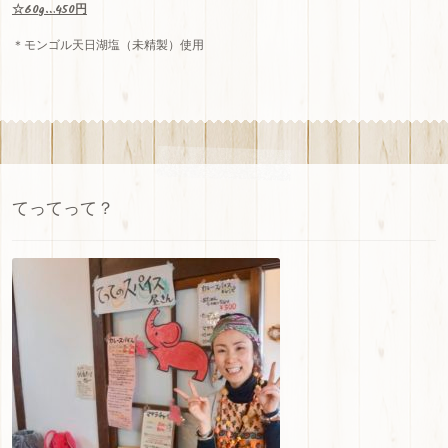
☆60g…450円
＊モンゴル天日湖塩（未精製）使用
てってって？