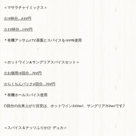
＜マサラチャイミックス＞
☆
10
杯分
…600
円
☆
20
杯分
…1100
円
＊有機アッサム
CTC
茶葉とスパイスを100%使用
＜ホットワイン
&
サングリアスパイスセット＞
☆
お徳用
10
回分
…700
円
☆
らくちんパック
6
回分
…700
円
＊有機ホールスパイス使用
(
1
回分の出来上がり目安は、ホットワイン
300ml
、サングリア
750ml
です)
＜スパイス＆ナッツふりかけ デュカ＞