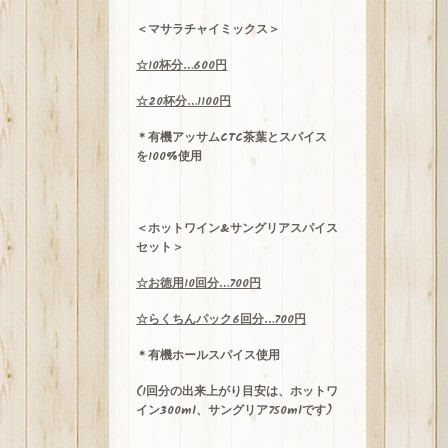
＜マサラチャイミックス＞
☆
10
杯分
…600
円
☆
20
杯分
…1100
円
＊有機アッサム
CTC
茶葉とスパイス
を100%使用
＜ホットワイン
&
サングリアスパイス
セット＞
☆
お徳用
10
回分
…700
円
☆
らくちんパック
6
回分
…700
円
＊有機ホールスパイス使用
(
1
回分の出来上がり目安は、ホットワ
イン
300ml
、サングリア
750ml
です)