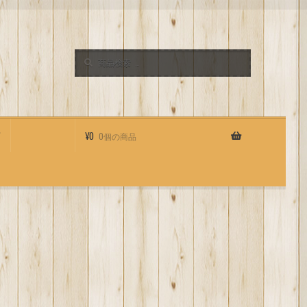
検
検
索
索
対
象:
店
¥
0
0個の商品