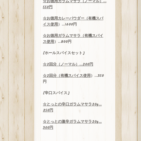
☆お徳用ガラムマサラ（ノーマル）…
550円
☆お徳用カレーパウダー（
有機スパ
イス使用
）…1600円
☆お徳用ガラムマサラ（
有機スパイ
ス使用
）…800円
[ホールスパイスセット]
☆
2
回分（ノーマル）
…200
円
☆2回分（
有機スパイス使用
）…350
円
[辛口スパイス]
☆
とっとの辛口ガラムマサラ
20g…
250
円
☆
とっとの激辛ガラムマサラ
20g…
300
円