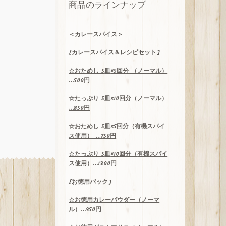
n
商品のラインナップ
el
＜
カレースパイス＞
[カレースパイス＆レシピセット]
☆
おためし
5
皿
×5
回分
（ノーマル）
…500
円
☆
たっぷり
5
皿
×10
回分（ノーマル）
…850
円
☆
おためし
5
皿
×5
回分（有機スパイ
ス使用）
…750
円
☆
たっぷり
5
皿
×10
回分（
有機スパイ
ス使用
）…1300
円
[お徳用パック]
☆お
徳用
カレーパウダー（ノーマ
ル）…950円