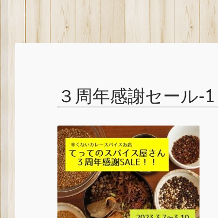
b
a
u
o
g
b
o
r
e
k
a
C
m
h
a
３周年感謝セール-1
n
n
e
l