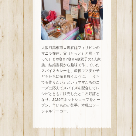
大阪府高槻市→現在はフィリピンの
マニラ在住。父（とっと）と母（て
って）と10歳＆7歳＆4歳双子の6人家
族。結婚当初から趣味で作っていた
スパイスカレーを、産後ママ友や子
どもたちに振る舞うように。「うち
でも作りたい」というママたちのニ
ーズに応えてスパイスを配合してレ
シピとともに販売したところ好評と
なり、
2020
年ネットショップをオー
プン。辛いものが苦手。本職はソー
シャルワーカー。