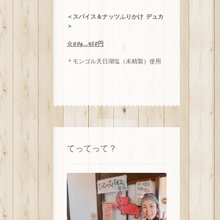
＜スパイス＆ナッツふりかけ デュカ
＞
☆60g…450円
＊モンゴル天日湖塩（未精製）使用
てってって？