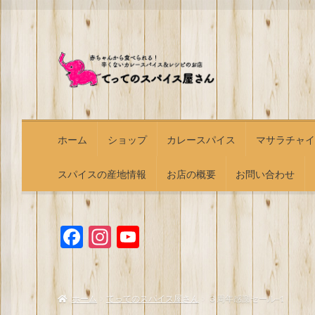
ナ
コ
ビ
ン
ゲ
テ
ー
ン
シ
ツ
ョ
へ
ホーム
ショップ
カレースパイス
マサラチャイ
ン
ス
へ
キ
スパイスの産地情報
お店の概要
お問い合わせ
ス
ッ
キ
プ
ッ
プ
F
I
Y
a
n
o
c
s
u
e
t
T
ホーム
てってのスパイス屋さん
３周年感謝セール-1