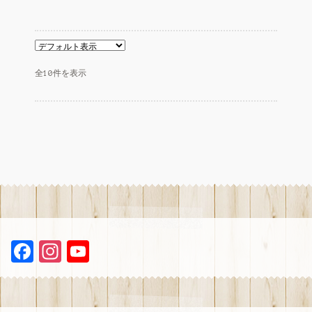
は
格
¥350
は
で
¥200
し
で
た。
す。
全10件を表示
F
In
Y
a
st
ou
ce
a
T