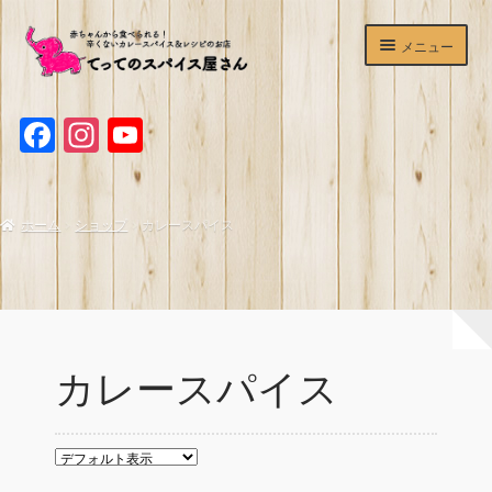
ナ
コ
メニュー
ビ
ン
ゲ
テ
ホームページ
ー
ン
F
I
Y
シ
ツ
ショップ
ョ
へ
a
n
o
ン
ス
c
s
u
辛くないカレースパイス
へ
キ
ホーム
ショップ
カレースパイス
ス
ッ
e
t
T
マサラチャイミックス
キ
プ
b
a
u
ッ
プ
o
g
b
ホットワイン＆サングリアスパイスセット
o
r
e
デュカ
k
a
C
カレースパイス
てってのスパイスが買える＆食べられるお店
m
h
a
よくあるご質問
n