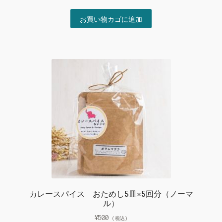
の
在
価
の
お買い物カゴに追加
格
価
は
格
¥850
は
で
¥700
し
で
た。
す。
カレースパイス おためし5皿×5回分（ノーマ
ル）
¥
500
(税込)