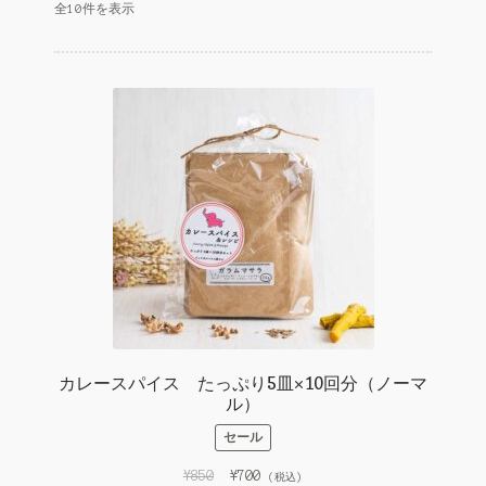
全10件を表示
お店の概要
n
e
お問い合わせ
l
マイアカウント
カレースパイス たっぷり5皿×10回分（ノーマ
ル）
セール
元
現
¥
850
¥
700
(税込)