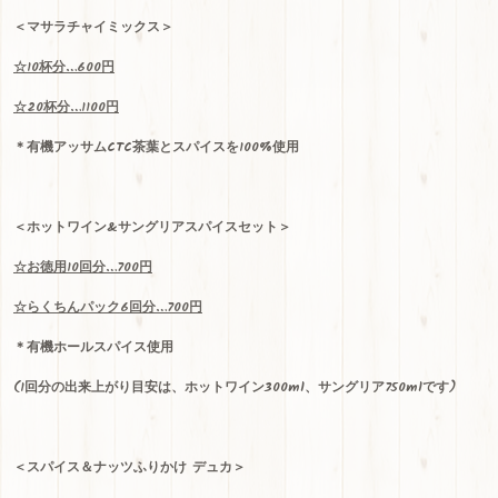
＜マサラチャイミックス＞
☆
10
杯分
…600
円
☆
20
杯分
…1100
円
＊有機アッサム
CTC
茶葉とスパイスを100%使用
＜ホットワイン
&
サングリアスパイスセット＞
☆
お徳用
10
回分
…700
円
☆
らくちんパック
6
回分
…700
円
＊有機ホールスパイス使用
(
1
回分の出来上がり目安は、ホットワイン
300ml
、サングリア
750ml
です)
＜スパイス＆ナッツふりかけ デュカ＞