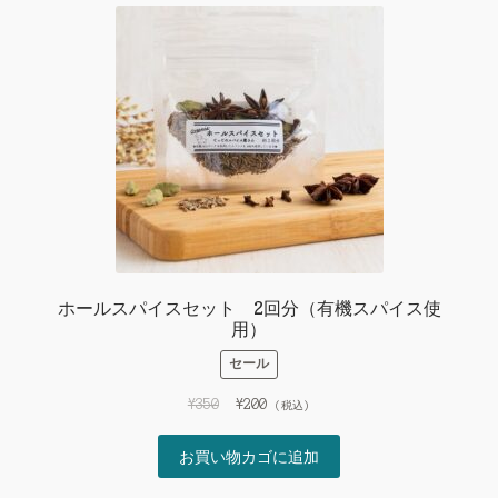
ホールスパイスセット 2回分（有機スパイス使
用）
セール
元
現
¥
350
¥
200
(税込)
の
在
価
の
お買い物カゴに追加
格
価