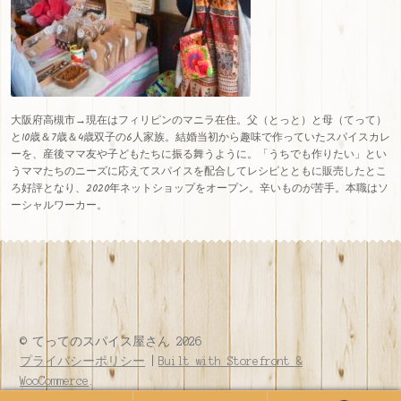
大阪府高槻市→現在はフィリピンのマニラ在住。父（とっと）と母（てって）
と10歳＆7歳＆4歳双子の6人家族。結婚当初から趣味で作っていたスパイスカレ
ーを、産後ママ友や子どもたちに振る舞うように。「うちでも作りたい」とい
うママたちのニーズに応えてスパイスを配合してレシピとともに販売したとこ
ろ好評となり、
2020
年ネットショップをオープン。辛いものが苦手。本職はソ
ーシャルワーカー。
© てってのスパイス屋さん 2026
プライバシーポリシー
Built with Storefront &
WooCommerce
.