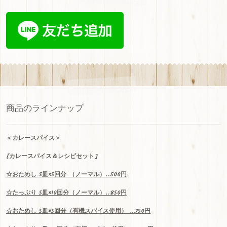
b
gr
u
oo
a
b
k
m
e
C
h
a
n
商品のラインナップ
n
el
＜
カレースパイス＞
[カレースパイス＆レシピセット]
☆
おためし
5
皿
×5
回分
（ノーマル）…500
円
☆
たっぷり
5
皿
×10
回分（ノーマル）
…850
円
☆
おためし
5
皿
×5
回分（有機スパイス使用）
…750
円