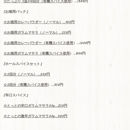
☆
たっぷり
5
皿
×10
回分（
有機スパイス使用
）…1300
円
[お徳用パック]
☆お
徳用
カレーパウダー（ノーマル）…950円
☆お徳用ガラムマサラ（ノーマル）…550円
☆お徳用カレーパウダー（
有機スパイス使用
）…1600円
☆お徳用ガラムマサラ（
有機スパイス使用
）…800円
[ホールスパイスセット]
☆
2
回分（ノーマル）
…200
円
☆2回分（
有機スパイス使用
）…350円
[辛口スパイス]
☆
とっとの辛口ガラムマサラ
20g…250
円
☆
とっとの激辛ガラムマサラ
20g…300
円