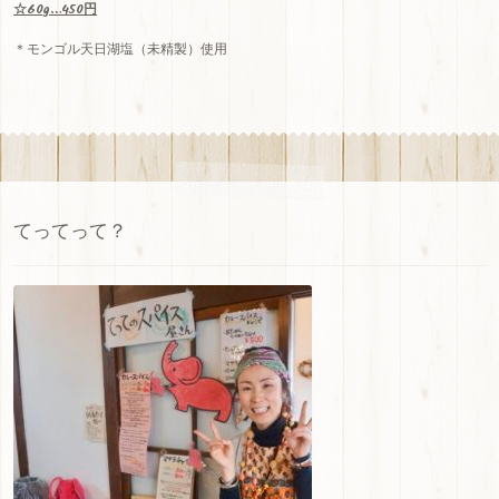
☆60g…450円
＊モンゴル天日湖塩（未精製）使用
てってって？