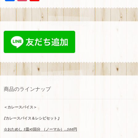
a
st
ou
ce
a
T
b
gr
u
oo
a
b
k
m
e
C
h
a
n
商品のラインナップ
n
el
＜
カレースパイス＞
[カレースパイス＆レシピセット]
☆
おためし
5
皿
×5
回分
（ノーマル）…500
円