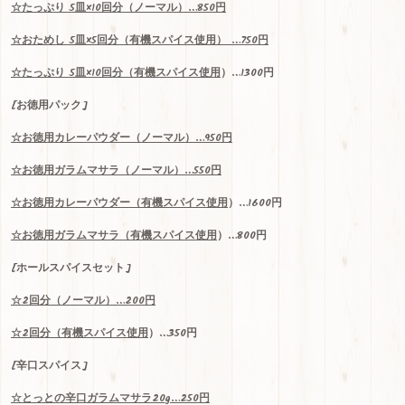
☆
たっぷり
5
皿
×10
回分（ノーマル）
…850
円
☆
おためし
5
皿
×5
回分（有機スパイス使用）
…750
円
☆
たっぷり
5
皿
×10
回分（
有機スパイス使用
）…1300
円
[お徳用パック]
☆お
徳用
カレーパウダー（ノーマル）…950円
☆お徳用ガラムマサラ（ノーマル）…550円
☆お徳用カレーパウダー（
有機スパイス使用
）…1600円
☆お徳用ガラムマサラ（
有機スパイス使用
）…800円
[ホールスパイスセット]
☆
2
回分（ノーマル）
…200
円
☆2回分（
有機スパイス使用
）…350円
[辛口スパイス]
☆
とっとの辛口ガラムマサラ
20g…250
円