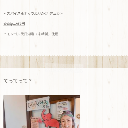
＜スパイス＆ナッツふりかけ デュカ＞
☆60g…450円
＊モンゴル天日湖塩（未精製）使用
てってって？