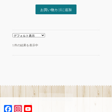
の
在
価
の
お買い物カゴに追加
格
価
は
格
¥350
は
で
¥200
し
で
た。
す。
1件の結果を表示中
F
In
Y