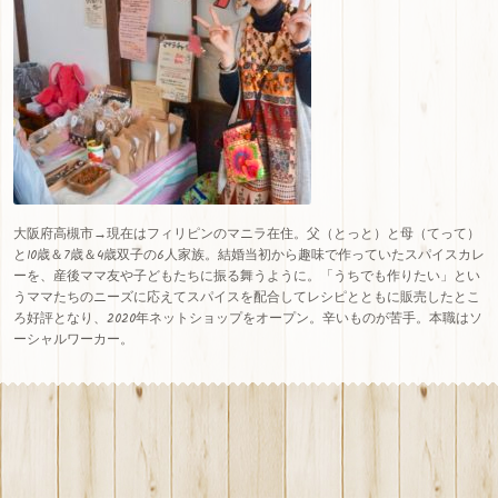
大阪府高槻市→現在はフィリピンのマニラ在住。父（とっと）と母（てって）
と10歳＆7歳＆4歳双子の6人家族。結婚当初から趣味で作っていたスパイスカレ
ーを、産後ママ友や子どもたちに振る舞うように。「うちでも作りたい」とい
うママたちのニーズに応えてスパイスを配合してレシピとともに販売したとこ
ろ好評となり、
2020
年ネットショップをオープン。辛いものが苦手。本職はソ
ーシャルワーカー。