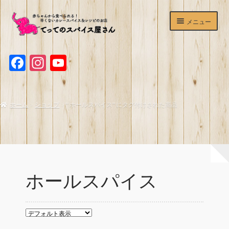
ナ
コ
メニュー
ビ
ン
ゲ
テ
ホームページ
ー
ン
F
I
Y
シ
ツ
ショップ
ョ
へ
a
n
o
ン
ス
c
s
u
辛くないカレースパイス
へ
キ
ホーム
ショップ
“ホールスパイス”にタグ付けされた商品
ス
ッ
e
t
T
マサラチャイミックス
キ
プ
b
a
u
ッ
プ
o
g
b
ホットワイン＆サングリアスパイスセット
o
r
e
デュカ
k
a
C
ホールスパイス
てってのスパイスが買える＆食べられるお店
m
h
a
よくあるご質問
n