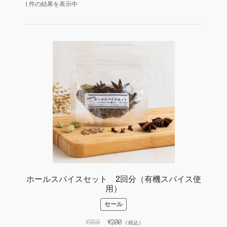
1件の結果を表示中
お店の概要
n
e
お問い合わせ
l
マイアカウント
ホールスパイスセット 2回分（有機スパイス使
用）
セール
元
現
¥
350
¥
200
(税込)