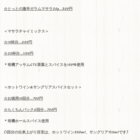
☆
とっとの激辛ガラムマサラ
20g…300
円
＜マサラチャイミックス＞
☆
10
杯分
…600
円
☆
20
杯分
…1100
円
＊有機アッサム
CTC
茶葉とスパイスを100%使用
＜ホットワイン
&
サングリアスパイスセット＞
☆
お徳用
10
回分
…700
円
☆
らくちんパック
6
回分
…700
円
＊有機ホールスパイス使用
(
1
回分の出来上がり目安は、ホットワイン
300ml
、サングリア
750ml
です)