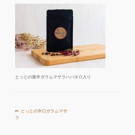
お店の概要
n
e
お問い合わせ
l
マイアカウント
とっとの激辛ガラムマサラハバネロ入り
投
前
とっとの辛口ガラムマサ
の
ラ
稿
投
ナ
稿: