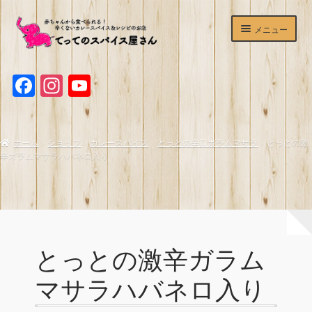
ナ
コ
メニュー
ビ
ン
ゲ
テ
ホームページ
ー
ン
F
I
Y
シ
ツ
ショップ
ョ
へ
a
n
o
ン
ス
c
s
u
辛くないカレースパイス
へ
キ
ホーム
ショップ
カレースパイス
とっとの辛口ガラムマサラ
とっとの激
ス
ッ
e
t
T
辛ガラムマサラハバネロ入り
マサラチャイミックス
キ
プ
b
a
u
ッ
プ
o
g
b
ホットワイン＆サングリアスパイスセット
o
r
e
デュカ
k
a
C
とっとの激辛ガラム
てってのスパイスが買える＆食べられるお店
m
h
マサラハバネロ入り
a
よくあるご質問
n