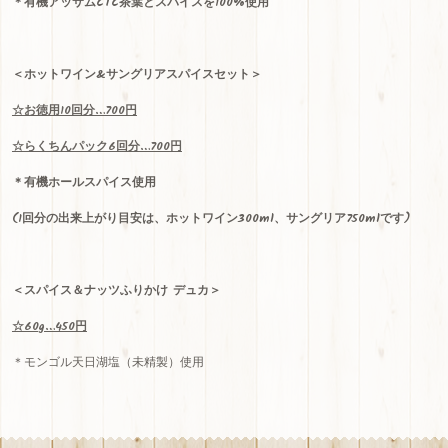
＊有機アッサム
CTC
茶葉とスパイスを100%使用
＜ホットワイン
&
サングリアスパイスセット＞
☆
お徳用
10
回分
…700
円
☆
らくちんパック
6
回分
…700
円
＊有機ホールスパイス使用
(
1
回分の出来上がり目安は、ホットワイン
300ml
、サングリア
750ml
です)
＜スパイス＆ナッツふりかけ デュカ＞
☆60g…450円
＊モンゴル天日湖塩（未精製）使用