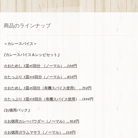
h
a
n
商品のラインナップ
n
el
＜
カレースパイス＞
[カレースパイス＆レシピセット]
☆
おためし
5
皿
×5
回分
（ノーマル）…500
円
☆
たっぷり
5
皿
×10
回分（ノーマル）
…850
円
☆
おためし
5
皿
×5
回分（有機スパイス使用）
…750
円
☆
たっぷり
5
皿
×10
回分（
有機スパイス使用
）…1300
円
[お徳用パック]
☆お
徳用
カレーパウダー（ノーマル）…950円
☆お徳用ガラムマサラ（ノーマル）…550円