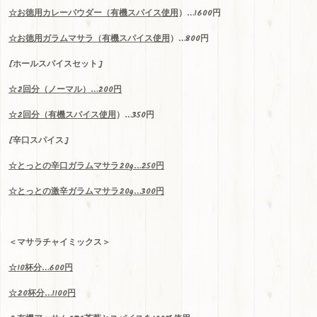
☆お徳用カレーパウダー（
有機スパイス使用
）…1600円
☆お徳用ガラムマサラ（
有機スパイス使用
）…800円
[ホールスパイスセット]
☆
2
回分（ノーマル）
…200
円
☆2回分（
有機スパイス使用
）…350円
[辛口スパイス]
☆
とっとの辛口ガラムマサラ
20g…250
円
☆
とっとの激辛ガラムマサラ
20g…300
円
＜マサラチャイミックス＞
☆
10
杯分
…600
円
☆
20
杯分
…1100
円