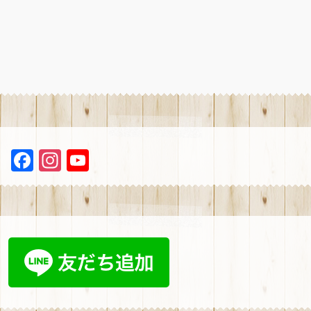
ビ
ゲ
ー
シ
ョ
ン
F
In
Y
a
st
ou
ce
a
T
b
gr
u
oo
a
b
k
m
e
C