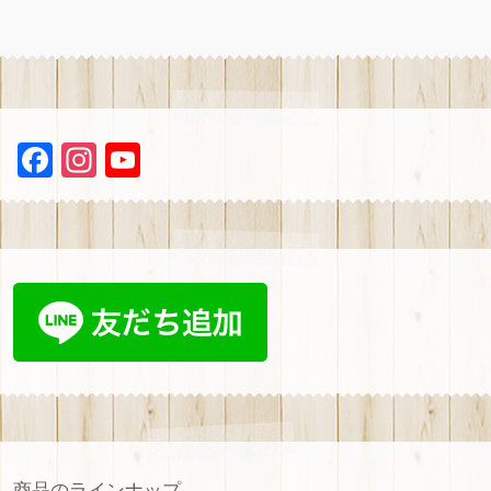
ー
シ
ョ
ン
F
In
Y
a
st
ou
ce
a
T
b
gr
u
oo
a
b
k
m
e
C
h
a
n