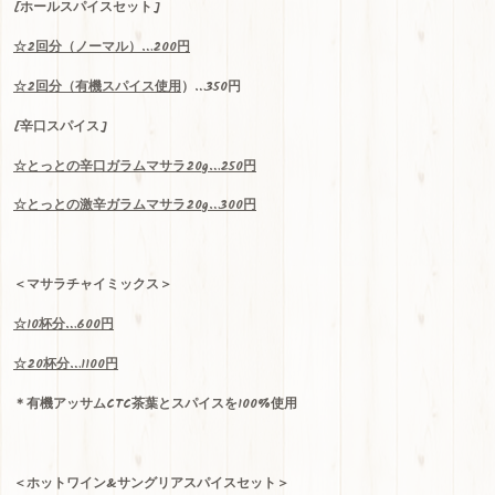
[ホールスパイスセット]
☆
2
回分（ノーマル）
…200
円
☆2回分（
有機スパイス使用
）…350円
[辛口スパイス]
☆
とっとの辛口ガラムマサラ
20g…250
円
☆
とっとの激辛ガラムマサラ
20g…300
円
＜マサラチャイミックス＞
☆
10
杯分
…600
円
☆
20
杯分
…1100
円
＊有機アッサム
CTC
茶葉とスパイスを100%使用
＜ホットワイン
&
サングリアスパイスセット＞