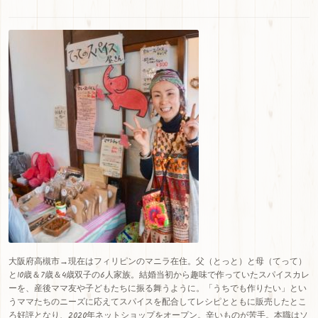
大阪府高槻市→現在はフィリピンのマニラ在住。父（とっと）と母（てって）
と10歳＆7歳＆4歳双子の6人家族。結婚当初から趣味で作っていたスパイスカレ
ーを、産後ママ友や子どもたちに振る舞うように。「うちでも作りたい」とい
うママたちのニーズに応えてスパイスを配合してレシピとともに販売したとこ
ろ好評となり、
2020
年ネットショップをオープン。辛いものが苦手。本職はソ