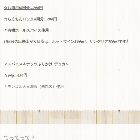
☆
お徳用
10
回分
…700
円
☆
らくちんパック
6
回分
…700
円
＊有機ホールスパイス使用
(
1
回分の出来上がり目安は、ホットワイン
300ml
、サングリア
750ml
です)
＜スパイス＆ナッツふりかけ デュカ＞
☆60g…450円
＊モンゴル天日湖塩（未精製）使用
てってって？