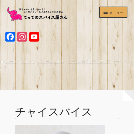
ナ
コ
メニュー
ビ
ン
ゲ
テ
ホームページ
ー
ン
F
I
Y
シ
ツ
ショップ
ョ
へ
a
n
o
ン
ス
c
s
u
辛くないカレースパイス
へ
キ
ホーム
ショップ
カレースパイス
とっとの辛口ガラムマサラ
チャイスパ
ス
ッ
e
t
T
イス
マサラチャイミックス
キ
プ
b
a
u
ッ
プ
o
g
b
ホットワイン＆サングリアスパイスセット
o
r
e
デュカ
k
a
C
チャイスパイス
てってのスパイスが買える＆食べられるお店
m
h
a
よくあるご質問
n