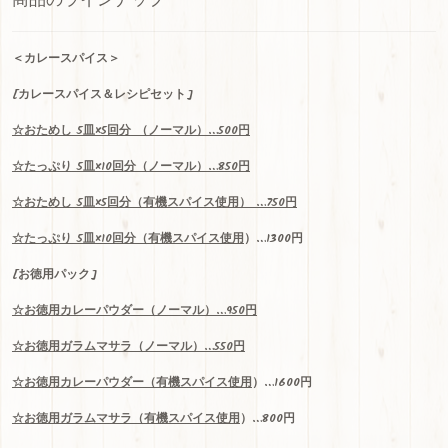
商品のラインナップ
n
el
＜
カレースパイス＞
[カレースパイス＆レシピセット]
☆
おためし
5
皿
×5
回分
（ノーマル）…500
円
☆
たっぷり
5
皿
×10
回分（ノーマル）
…850
円
☆
おためし
5
皿
×5
回分（有機スパイス使用）
…750
円
☆
たっぷり
5
皿
×10
回分（
有機スパイス使用
）…1300
円
[お徳用パック]
☆お
徳用
カレーパウダー（ノーマル）…950円
☆お徳用ガラムマサラ（ノーマル）…550円
☆お徳用カレーパウダー（
有機スパイス使用
）…1600円
☆お徳用ガラムマサラ（
有機スパイス使用
）…800円