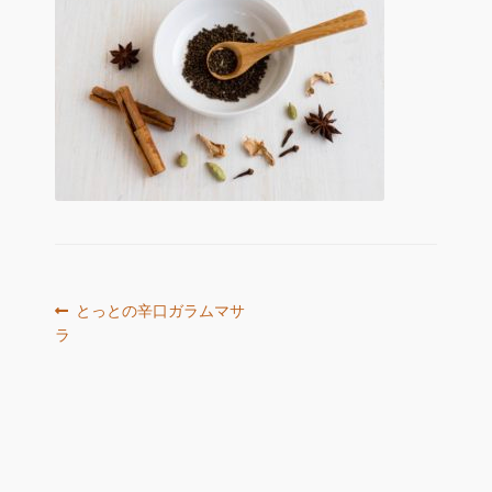
お店の概要
n
e
お問い合わせ
l
マイアカウント
投
前
とっとの辛口ガラムマサ
の
ラ
稿
投
ナ
稿:
ビ
ゲ